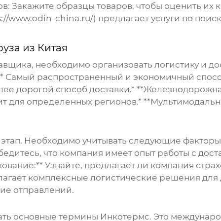
ов:
Закажите образцы товаров, чтобы оценить их 
/www.odin-china.ru/) предлагает услуги по поиск
уза из Китая
авщика, необходимо организовать логистику и до
:** Самый распространенный и экономичный спосо
олее дорогой способ доставки.* **Железнодорожн
ит для определенных регионов.* **Мультимодаль
этап. Необходимо учитывать следующие факторы:
бедитесь, что компания имеет опыт работы с доста
хование:** Узнайте, предлагает ли компания стр
агает комплексные логистические решения для
ние отправлений.
ать основные термины Инкотермс. Это междунар