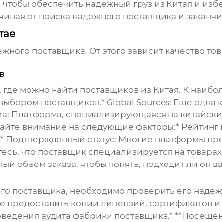
, чтобы обеспечить
надежный груз из Китая
и избе
чиная от поиска надежного поставщика и закан
тае
жного поставщика. От этого зависит качество тов
в
где можно найти поставщиков из Китая. К наиболе
бором поставщиков.* Global Sources: Еще одна 
na: Платформа, специализирующаяся на китайск
айте внимание на следующие факторы:*
Рейтинг 
.*
Подтвержденный статус:
Многие платформы пр
тесь, что поставщик специализируется на товара
ый объем заказа, чтобы понять, подходит ли он ва
ого поставщика, необходимо проверить его наде
 предоставить копии лицензий, сертификатов и д
едения аудита фабрики поставщика.* **Посещени