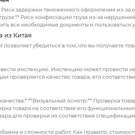
нием
* Риск задержки таможенного оформления из-за 
груза:** Риск конфискации груза из-за нарушен
вить все необходимые документы и пользоваться 
а из Китая
й позволяет убедиться в том, что вы получаете т
овести инспекцию. Инспекцию может провести н
ции проверяется качество товара, его соответст
ачества:* **Визуальный осмотр:** Проверка това
ерка товара на соответствие его функциональным
вара для проверки их соответствия спецификаци
 объема и сложности работ. Как правило, стоимо