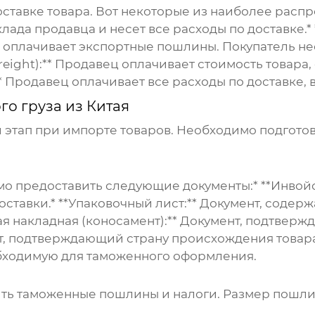
оставке товара. Вот некоторые из наиболее распр
клада продавца и несет все расходы по доставке.*
и оплачивает экспортные пошлины. Покупатель нес
 Freight):** Продавец оплачивает стоимость товара
):** Продавец оплачивает все расходы по доставк
о груза из Китая
этап при импорте товаров. Необходимо подгото
 предоставить следующие документы:* **Инвойс 
оставки.* **Упаковочный лист:** Документ, соде
ая накладная (коносамент):** Документ, подтверж
т, подтверждающий страну происхождения товара.
бходимую для таможенного оформления.
ь таможенные пошлины и налоги. Размер пошлин и