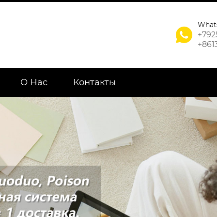
What

+792
+861
О Нас
Контакты