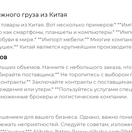
жного груза из Китая
овары из Китая. Вот несколько примеров:* **Им
ю как смартфоны, планшеты и компьютеры.* **Импо
уви в мире.* **Импорт мебели:** Многие компан
игрушек:** Китай является крупнейшим производит
ов
больших объемов. Начните с небольшого заказа, ч
бирайте поставщика:** Не торопитесь с выбором 
контракты:** Заключайте контракты с поставщикам
овреждения или утери.* **Пользуйтесь услугами сп
таможенные брокеры и логистические компании.
ешением для вашего бизнеса. Однако, важно пони
ежать неприятностей. Следуйте советам, изложен
сылки:*** Alibaba: [https://www.alibaba.com/](htt