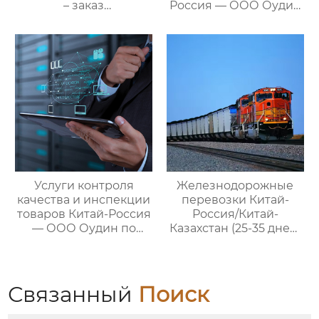
– заказ
Россия — ООО Оудин
международной цепи
по управлению
поставок
международными
цепями поставок
Услуги контроля
Железнодорожные
качества и инспекции
перевозки Китай-
товаров Китай-Россия
Россия/Китай-
— ООО Оудин по
Казахстан (25-35 дней)
управлению
— ООО Оудин по
международными
управлению
цепями поставок
международными
цепями поставок
Связанный
Поиск