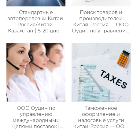
Стандартные
Поиск товаров и
автоперевозки Китай-
производителей
Россия/Китай-
Китай-Россия — ООО
Казахстан (15-20 дней)
Оудин по управлению
— ООО Оудин по
международными
управлению
цепями поставок
международными
цепями поставок
ООО Оудин по
Таможенное
управлению
оформление и
международными
налоговые услуги
цепями поставок |
Китай-Россия — ООО
Дополнительные
Оудин по управлению