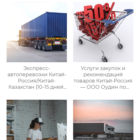
услуги для полного
международными
цикла
цепями поставок
посреднических
закупок Китай-Россия
Экспресс-
Услуги закупок и
автоперевозки Китай-
рекомендаций
Россия/Китай-
товаров Китай-Россия
Казахстан (10-15 дней)
— ООО Оудин по
— ООО Оудин по
управлению
управлению
международными
международными
цепями поставок
цепями поставок