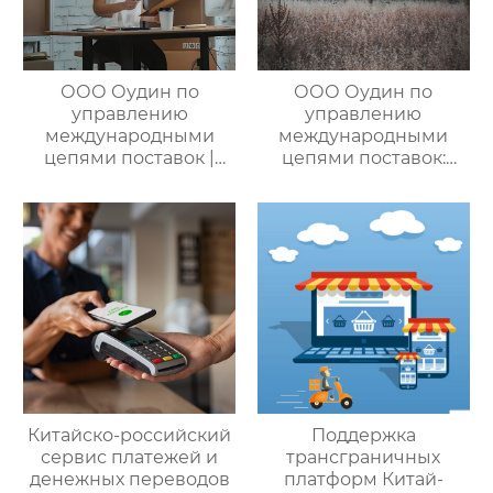
ООО Оудин по
ООО Оудин по
управлению
управлению
международными
международными
цепями поставок |
цепями поставок:
Профессиональные
Эксперт в сфере
услуги
трансграничной
посреднических
логистики Китай-
закупок Китай-Россия:
Россия/Китай-
комплексное
Казахстан,
решение ваших
предлагающий
трансграничных задач
множество
эффективных
способов доставки
для удовлетворения
различных
потребностей
Китайско-российский
Поддержка
клиентов
сервис платежей и
трансграничных
денежных переводов
платформ Китай-