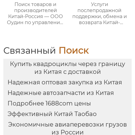
потребностей
Поиск товаров и
Услуги
клиентов
производителей
послепродажной
Китай-Россия — ООО
поддержки, обмена и
Оудин по управлению
возврата Китай-
международными
Россия — ООО Оудин
цепями поставок
по управлению
международными
цепями поставок
Связанный
Поиск
Купить квадроциклы через границу
из Китая с доставкой
Надежная оптовая закупка из Китая
Надежные автозапчасти из Китая
Подробнее 1688com цены
Эффективный Китай Таобао
Экономичные авиаперевозки грузов
из России