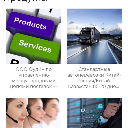
ООО Оудин по
Стандартные
управлению
автоперевозки Китай-
международными
Россия/Китай-
цепями поставок —
Казахстан (15-20 дней)
ваш проводник в
— ООО Оудин по
мире китайско-
управлению
российских закупок
международными
цепями поставок