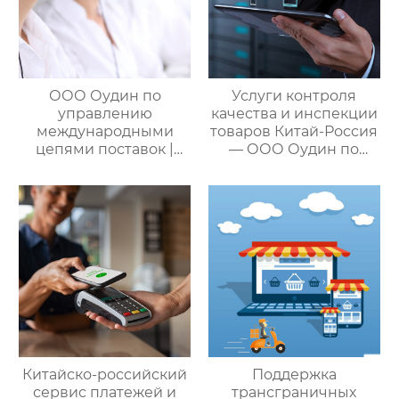
ООО Оудин по
Услуги контроля
управлению
качества и инспекции
международными
товаров Китай-Россия
цепями поставок |
— ООО Оудин по
Дополнительные
управлению
услуги для полного
международными
цикла
цепями поставок
посреднических
закупок Китай-Россия
Китайско-российский
Поддержка
сервис платежей и
трансграничных