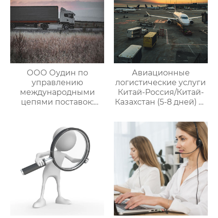
ООО Оудин по
Авиационные
управлению
логистические услуги
международными
Китай-Россия/Китай-
цепями поставок:
Казахстан (5-8 дней) —
Эксперт в сфере
ООО Оудин по
трансграничной
управлению
логистики Китай-
международными
Россия/Китай-
цепями поставок
Казахстан,
предлагающий
множество
эффективных
способов доставки
для удовлетворения
различных