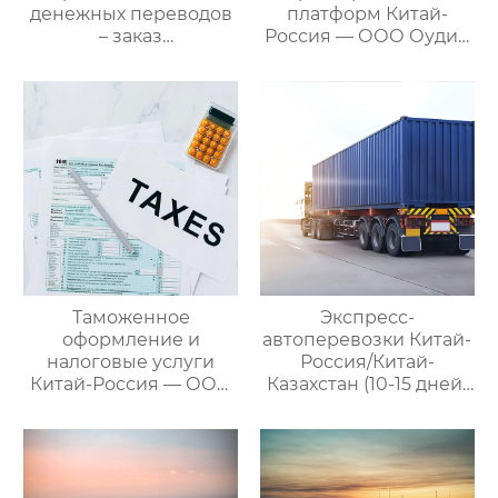
денежных переводов
платформ Китай-
– заказ
Россия — ООО Оудин
международной цепи
по управлению
поставок
международными
цепями поставок
Таможенное
Экспресс-
оформление и
автоперевозки Китай-
налоговые услуги
Россия/Китай-
Китай-Россия — ООО
Казахстан (10-15 дней)
Оудин по управлению
— ООО Оудин по
международными
управлению
цепями поставок
международными
цепями поставок