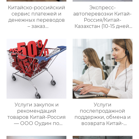
Китайско-российский
Экспресс-
сервис платежей и
автоперевозки Китай-
денежных переводов
Россия/Китай-
– заказ
Казахстан (10-15 дней)
международной цепи
— ООО Оудин по
поставок
управлению
международными
цепями поставок
Услуги закупок и
Услуги
рекомендаций
послепродажной
товаров Китай-Россия
поддержки, обмена и
— ООО Оудин по
возврата Китай-
управлению
Россия — ООО Оудин
международными
по управлению