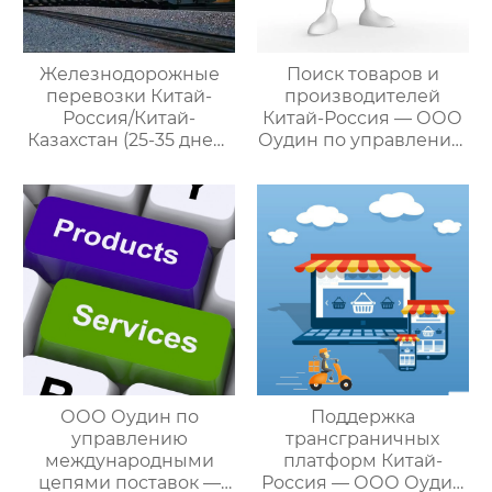
для удовлетворения
различных
потребностей
Железнодорожные
Поиск товаров и
клиентов
перевозки Китай-
производителей
Россия/Китай-
Китай-Россия — ООО
Казахстан (25-35 дней)
Оудин по управлению
— ООО Оудин по
международными
управлению
цепями поставок
международными
цепями поставок
ООО Оудин по
Поддержка
управлению
трансграничных
международными
платформ Китай-
цепями поставок —
Россия — ООО Оудин