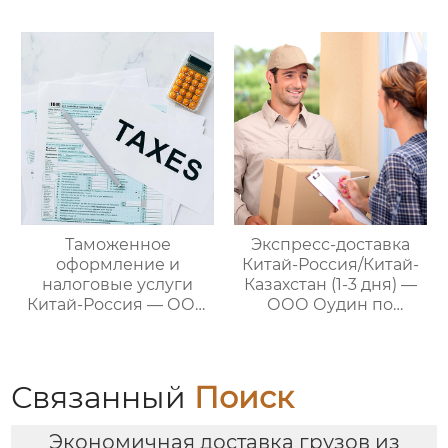
ваш проводник в
по управлению
мире китайско-
международными
российских закупок
цепями поставок
Таможенное
Экспресс-доставка
оформление и
Китай-Россия/Китай-
налоговые услуги
Казахстан (1-3 дня) —
Китай-Россия — ООО
ООО Оудин по
Оудин по управлению
управлению
международными
международными
цепями поставок
цепями поставок
Связанный
Поиск
Экономичная доставка грузов из