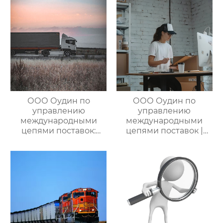
цепями поставок
международными
цепями поставок
ООО Оудин по
ООО Оудин по
управлению
управлению
международными
международными
цепями поставок:
цепями поставок |
Эксперт в сфере
Профессиональные
трансграничной
услуги
логистики Китай-
посреднических
Россия/Китай-
закупок Китай-Россия:
Казахстан,
комплексное
предлагающий
решение ваших
множество
трансграничных задач
эффективных
способов доставки