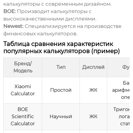
калькуляторы с современным дизайном.
BOE:
Производит калькуляторы с
высококачественными дисплеями.
Newest:
Специализируется на производстве
финансовых калькуляторов.
Таблица сравнения характеристик
популярных калькуляторов (пример)
Бренд/
Тип
Дисплей
Фун
Модель
Баз
Xiaomi
Простой
ЖК
арифме
Calculator
опе
BOE
Тригон
Scientific
Научный
ЖК
лога
Calculator
стат