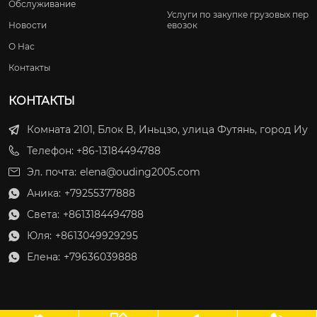
Обслуживание
Услуги по закупке грузовых пер
Новости
евозок
О Нас
Контакты
КОНТАКТЫ
Комната 2101, Блок B, Иньцзо, улица Футянь, город Иу
Телефон: +86-13184494788
Эл. почта:
elena@ouding2005.com
Аника:
+79255377888

Света:
+8613184494788

Юля:
+8613049929295

Елена:
+79636039888
