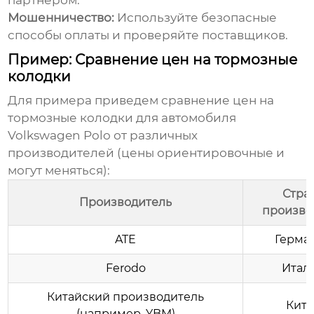
партнером.
Мошенничество:
Используйте безопасные
способы оплаты и проверяйте поставщиков.
Пример: Сравнение цен на тормозные
колодки
Для примера приведем сравнение цен на
тормозные колодки для автомобиля
Volkswagen Polo от различных
производителей (цены ориентировочные и
могут меняться):
Стра
Производитель
произво
ATE
Герма
Ferodo
Итал
Китайский производитель
Кита
(например, YBM)