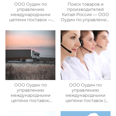
ООО Оудин по
Поиск товаров и
управлению
производителей
международными
Китай-Россия — ООО
цепями поставок —
Оудин по управлению
ваш проводник в
международными
мире китайско-
цепями поставок
российских закупок
ООО Оудин по
ООО Оудин по
управлению
управлению
международными
международными
цепями поставок:
цепями поставок |
Эксперт в сфере
Дополнительные
трансграничной
услуги для полного