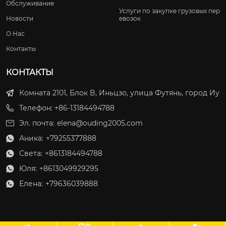
Обслуживание
Услуги по закупке грузовых пер
Новости
евозок
О Нас
Контакты
КОНТАКТЫ
Комната 2101, Блок B, Иньцзо, улица Футянь, город Иу
Телефон: +86-13184494788
Эл. почта:
elena@ouding2005.com
Аника:
+79255377888

Света:
+8613184494788

Юля:
+8613049929295

Елена:
+79636039888
