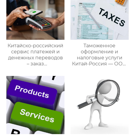
решение ваших
трансграничных задач
Китайско-российский
Таможенное
сервис платежей и
оформление и
денежных переводов
налоговые услуги
– заказ
Китай-Россия — ООО
международной цепи
Оудин по управлению
поставок
международными
цепями поставок