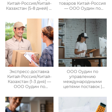
Китай-Россия/Китай-
товаров Китай-Россия
Казахстан (5-8 дней) —
— ООО Оудин по
ООО Оудин по
управлению
управлению
международными
международными
цепями поставок
цепями поставок
Экспресс-доставка
ООО Оудин по
Китай-Россия/Китай-
управлению
Казахстан (1-3 дня) —
международными
ООО Оудин по
цепями поставок |
управлению
Профессиональные
международными
услуги
цепями поставок
посреднических
закупок Китай-Россия:
комплексное