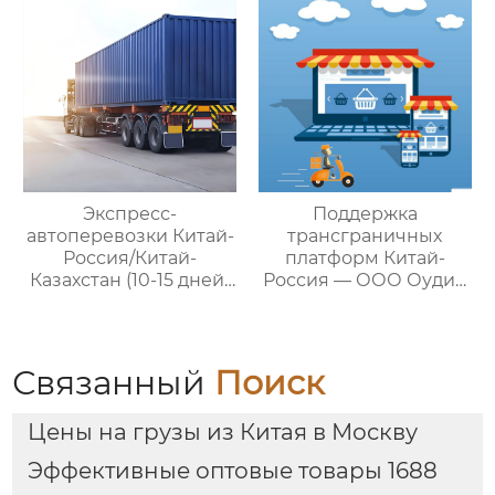
логистики Китай-
цикла
Россия/Китай-
посреднических
Казахстан,
закупок Китай-Россия
предлагающий
множество
эффективных
способов доставки
для удовлетворения
различных
потребностей
Экспресс-
Поддержка
клиентов
автоперевозки Китай-
трансграничных
Россия/Китай-
платформ Китай-
Казахстан (10-15 дней)
Россия — ООО Оудин
— ООО Оудин по
по управлению
управлению
международными
международными
цепями поставок
цепями поставок
Связанный
Поиск
Цены на грузы из Китая в Москву
Эффективные оптовые товары 1688