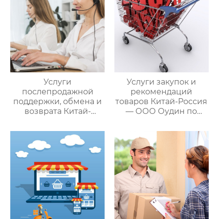
Услуги
Услуги закупок и
послепродажной
рекомендаций
поддержки, обмена и
товаров Китай-Россия
возврата Китай-
— ООО Оудин по
Россия — ООО Оудин
управлению
по управлению
международными
международными
цепями поставок
цепями поставок