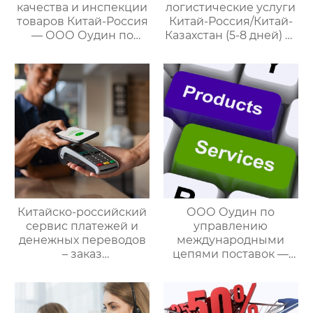
качества и инспекции
логистические услуги
товаров Китай-Россия
Китай-Россия/Китай-
— ООО Оудин по
Казахстан (5-8 дней) —
управлению
ООО Оудин по
международными
управлению
цепями поставок
международными
цепями поставок
Китайско-российский
ООО Оудин по
сервис платежей и
управлению
денежных переводов
международными
– заказ
цепями поставок —
международной цепи
ваш проводник в
поставок
мире китайско-
российских закупок