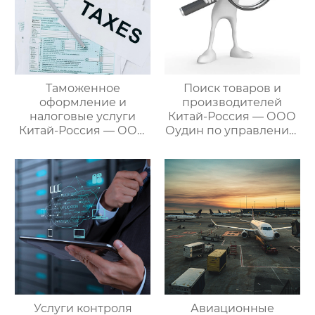
Таможенное
Поиск товаров и
оформление и
производителей
налоговые услуги
Китай-Россия — ООО
Китай-Россия — ООО
Оудин по управлению
Оудин по управлению
международными
международными
цепями поставок
цепями поставок
Услуги контроля
Авиационные