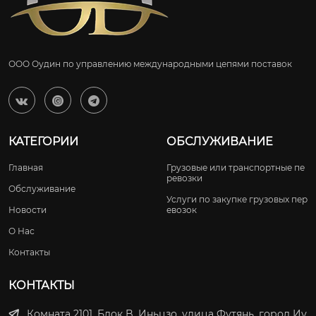
ООО Оудин по управлению международными цепями поставок



КАТЕГОРИИ
ОБСЛУЖИВАНИЕ
Главная
Грузовые или транспортные пе
ревозки
Обслуживание
Услуги по закупке грузовых пер
Новости
евозок
О Нас
Контакты
КОНТАКТЫ
Комната 2101, Блок B, Иньцзо, улица Футянь, город Иу