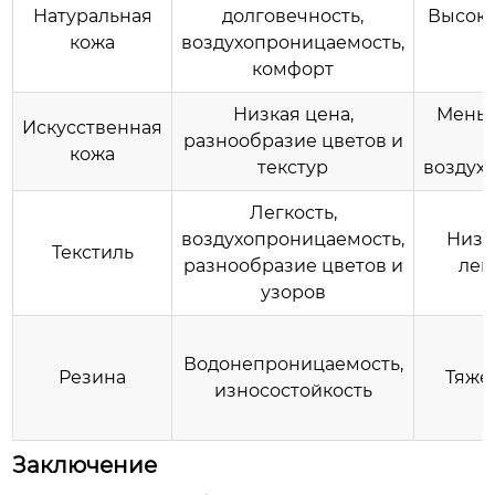
Натуральная
долговечность,
Высока
кожа
воздухопроницаемость,
комфорт
Низкая цена,
Меньш
Искусственная
разнообразие цветов и
кожа
текстур
воздух
Легкость,
воздухопроницаемость,
Низк
Текстиль
разнообразие цветов и
лег
узоров
Водонепроницаемость,
Резина
Тяже
износостойкость
Заключение