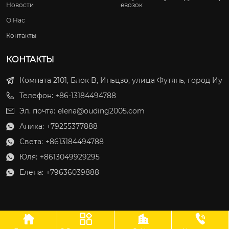
Новости
евозок
О Нас
Контакты
КОНТАКТЫ
Комната 2101, Блок B, Иньцзо, улица Футянь, город Иу
Телефон: +86-13184494788
Эл. почта:
elena@ouding2005.com
Аника:
+79255377888

Света:
+8613184494788

Юля:
+8613049929295

Елена:
+79636039888




