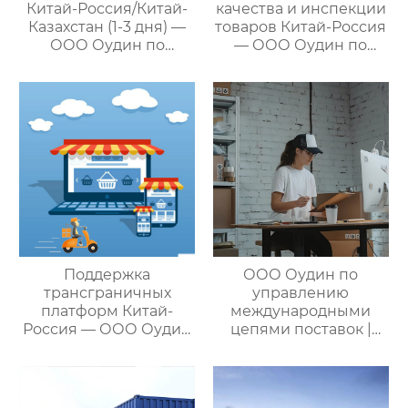
Китай-Россия/Китай-
качества и инспекции
Казахстан (1-3 дня) —
товаров Китай-Россия
ООО Оудин по
— ООО Оудин по
управлению
управлению
международными
международными
цепями поставок
цепями поставок
Поддержка
ООО Оудин по
трансграничных
управлению
платформ Китай-
международными
Россия — ООО Оудин
цепями поставок |
по управлению
Профессиональные
международными
услуги
цепями поставок
посреднических
закупок Китай-Россия: