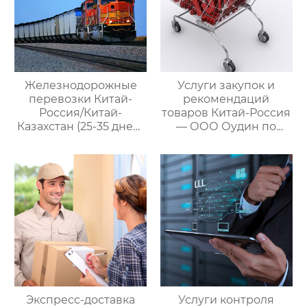
Железнодорожные
Услуги закупок и
перевозки Китай-
рекомендаций
Россия/Китай-
товаров Китай-Россия
Казахстан (25-35 дней)
— ООО Оудин по
— ООО Оудин по
управлению
управлению
международными
международными
цепями поставок
цепями поставок
Экспресс-доставка
Услуги контроля