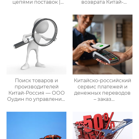
цепями поставок |
возврата Китай-
Дополнительные
Россия — ООО Оудин
услуги для полного
по управлению
цикла
международными
посреднических
цепями поставок
закупок Китай-Россия
Поиск товаров и
Китайско-российский
производителей
сервис платежей и
Китай-Россия — ООО
денежных переводов
Оудин по управлению
– заказ
международными
международной цепи
цепями поставок
поставок