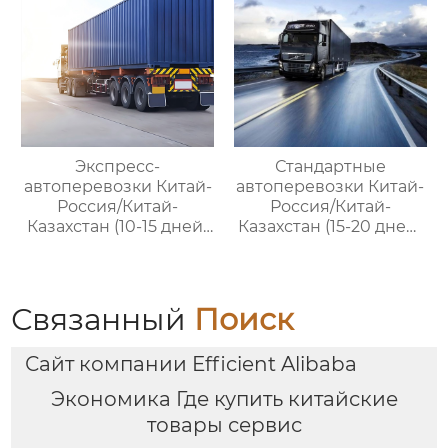
комплексное
решение ваших
трансграничных задач
Экспресс-
Стандартные
автоперевозки Китай-
автоперевозки Китай-
Россия/Китай-
Россия/Китай-
Казахстан (10-15 дней)
Казахстан (15-20 дней)
— ООО Оудин по
— ООО Оудин по
управлению
управлению
международными
международными
цепями поставок
цепями поставок
Связанный
Поиск
Сайт компании Efficient Alibaba
Экономика Где купить китайские
товары сервис