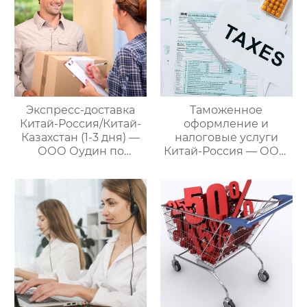
Экспресс-доставка
Таможенное
Китай-Россия/Китай-
оформление и
Казахстан (1-3 дня) —
налоговые услуги
ООО Оудин по
Китай-Россия — ООО
управлению
Оудин по управлению
международными
международными
цепями поставок
цепями поставок