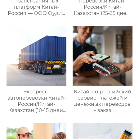
трансграничных
перевозки Китай-
платформ Китай-
Россия/Китай-
Россия — ООО Оудин
Казахстан (25-35 дней)
по управлению
— ООО Оудин по
международными
управлению
цепями поставок
международными
цепями поставок
Экспресс-
Китайско-российский
автоперевозки Китай-
сервис платежей и
Россия/Китай-
денежных переводов
Казахстан (10-15 дней)
– заказ
— ООО Оудин по
международной цепи
управлению
поставок
международными
цепями поставок