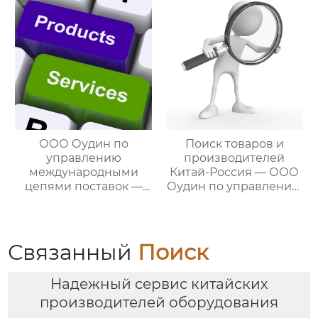
цикла
цепями поставок
посреднических
закупок Китай-Россия
ООО Оудин по
Поиск товаров и
управлению
производителей
международными
Китай-Россия — ООО
цепями поставок —
Оудин по управлению
ваш проводник в
международными
мире китайско-
цепями поставок
российских закупок
Связанный
Поиск
Надежный сервис китайских
производителей оборудования