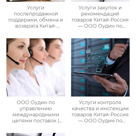
Услуги
Услуги закупок и
послепродажной
рекомендаций
поддержки, обмена и
товаров Китай-Россия
возврата Китай-
— ООО Оудин по
Россия — ООО Оудин
управлению
по управлению
международными
международными
цепями поставок
цепями поставок
ООО Оудин по
Услуги контроля
управлению
качества и инспекции
международными
товаров Китай-Россия
цепями поставок |
— ООО Оудин по
Дополнительные
управлению
услуги для полного
международными