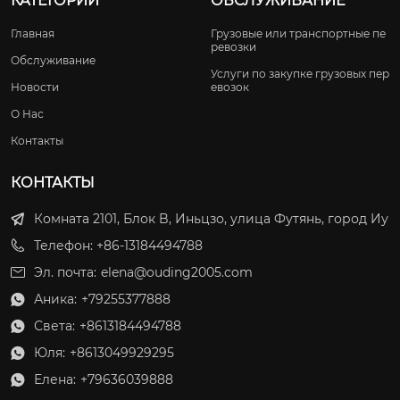
КАТЕГОРИИ
ОБСЛУЖИВАНИЕ
Главная
Грузовые или транспортные пе
ревозки
Обслуживание
Услуги по закупке грузовых пер
Новости
евозок
О Нас
Контакты
КОНТАКТЫ
Комната 2101, Блок B, Иньцзо, улица Футянь, город Иу
Телефон: +86-13184494788
Эл. почта:
elena@ouding2005.com
Аника:
+79255377888

Света:
+8613184494788

Юля:
+8613049929295

Елена:
+79636039888
