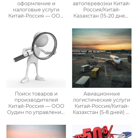
оформление и
автоперевозки Китай-
налоговые услуги
Россия/Китай-
Китай-Россия — ООО
Казахстан (15-20 дней)
Оудин по управлению
— ООО Оудин по
международными
управлению
цепями поставок
международными
цепями поставок
Поиск товаров и
Авиационные
производителей
логистические услуги
Китай-Россия — ООО
Китай-Россия/Китай-
Оудин по управлению
Казахстан (5-8 дней) —
международными
ООО Оудин по
цепями поставок
управлению
международными
цепями поставок