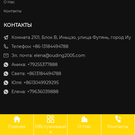
О Нас
Контакты
КОНТАКТЫ
Комната 2101, Блок B, Иньцзо, улица Футянь, город Иу
Телефон: +86-13184494788
Эл. почта:
elena@ouding2005.com
Аника:
+79255377888

Света:
+8613184494788

Юля:
+8613049929295

Елена:
+79636039888





Главная
Обслуживани
О Нас
Контакты
ООО Оудин по управлению международными цепями поставок
я