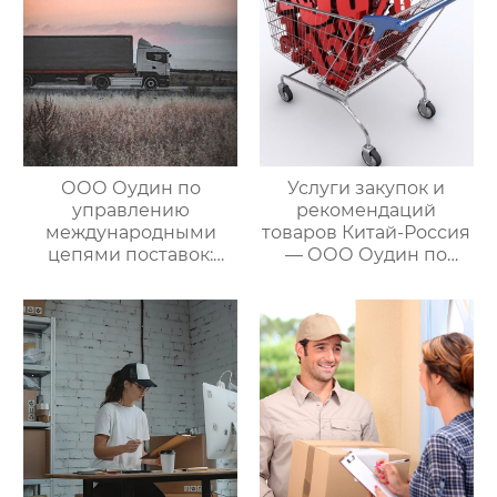
ООО Оудин по
Услуги закупок и
управлению
рекомендаций
международными
товаров Китай-Россия
цепями поставок:
— ООО Оудин по
Эксперт в сфере
управлению
трансграничной
международными
логистики Китай-
цепями поставок
Россия/Китай-
Казахстан,
предлагающий
множество
эффективных
способов доставки
для удовлетворения