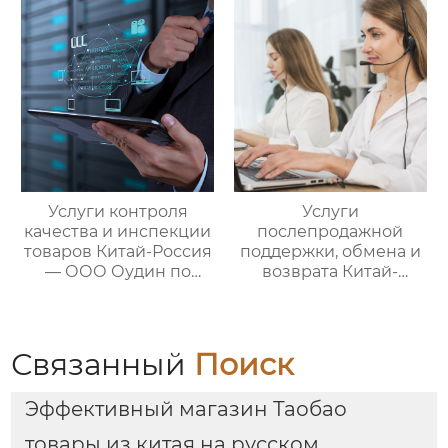
цепями поставок
цикла
посреднических
закупок Китай-Россия
Услуги контроля
Услуги
качества и инспекции
послепродажной
товаров Китай-Россия
поддержки, обмена и
— ООО Оудин по
возврата Китай-
управлению
Россия — ООО Оудин
международными
по управлению
цепями поставок
международными
цепями поставок
Связанный
Поиск
Эффективный магазин Таобао
товары из китая на русском