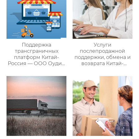
решение ваших
трансграничных задач
Поддержка
Услуги
трансграничных
послепродажной
платформ Китай-
поддержки, обмена и
Россия — ООО Оудин
возврата Китай-
по управлению
Россия — ООО Оудин
международными
по управлению
цепями поставок
международными
цепями поставок