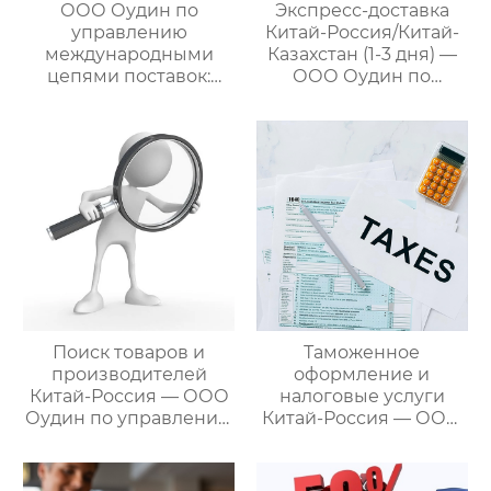
ООО Оудин по
Экспресс-доставка
управлению
Китай-Россия/Китай-
международными
Казахстан (1-3 дня) —
цепями поставок:
ООО Оудин по
Эксперт в сфере
управлению
трансграничной
международными
логистики Китай-
цепями поставок
Россия/Китай-
Казахстан,
предлагающий
множество
эффективных
способов доставки
для удовлетворения
различных
потребностей
Поиск товаров и
Таможенное
клиентов
производителей
оформление и
Китай-Россия — ООО
налоговые услуги
Оудин по управлению
Китай-Россия — ООО
международными
Оудин по управлению
цепями поставок
международными
цепями поставок