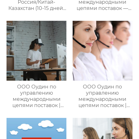
Россия/Китай-
международными
Казахстан (10-15 дней)
цепями поставок —
— ООО Оудин по
ваш проводник в
управлению
мире китайско-
международными
российских закупок
цепями поставок
ООО Оудин по
ООО Оудин по
управлению
управлению
международными
международными
цепями поставок |
цепями поставок |
Профессиональные
Дополнительные
услуги
услуги для полного
посреднических
цикла
закупок Китай-Россия:
посреднических
комплексное
закупок Китай-Россия