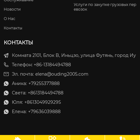
Услуги по закупке грузовых пер
Новости
евозок
О Нас
Контакты
КОНТАКТЫ
Комната 2101, Блок B, Иньцзо, улица Футянь, город Иу
Телефон: +86-13184494788
Эл. почта:
elena@ouding2005.com
Аника:
+79255377888

Света:
+8613184494788

Юля:
+8613049929295

Елена:
+79636039888
