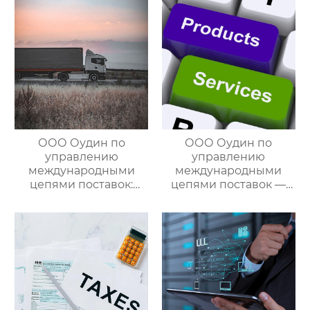
цепями поставок
ООО Оудин по
ООО Оудин по
управлению
управлению
международными
международными
цепями поставок:
цепями поставок —
Эксперт в сфере
ваш проводник в
трансграничной
мире китайско-
логистики Китай-
российских закупок
Россия/Китай-
Казахстан,
предлагающий
множество
эффективных
способов доставки