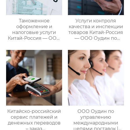
для удовлетворения
различных
потребностей
Таможенное
Услуги контроля
клиентов
оформление и
качества и инспекции
налоговые услуги
товаров Китай-Россия
Китай-Россия — ООО
— ООО Оудин по
Оудин по управлению
управлению
международными
международными
цепями поставок
цепями поставок
Китайско-российский
ООО Оудин по
сервис платежей и
управлению
денежных переводов
международными
– заказ
цепями поставок |