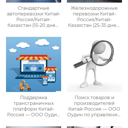
Стандартные
Железнодорожные
автоперевозки Китай-
перевозки Китай-
Россия/Китай-
Россия/Китай-
Казахстан (15-20 дней)
Казахстан (25-35 дней)
— ООО Оудин по
— ООО Оудин по
управлению
управлению
международными
международными
цепями поставок
цепями поставок
Поддержка
Поиск товаров и
трансграничных
производителей
платформ Китай-
Китай-Россия — ООО
Россия — ООО Оудин
Оудин по управлению
по управлению
международными
международными
цепями поставок