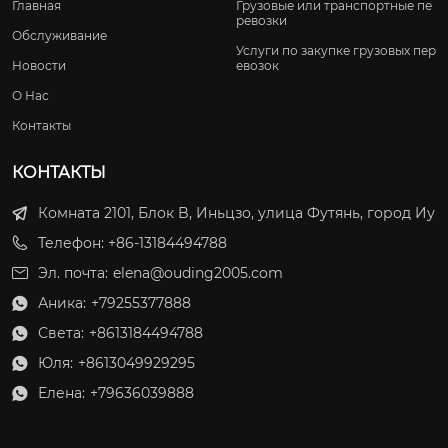
Главная
Грузовые или транспортные пе
ревозки
Обслуживание
Услуги по закупке грузовых пер
Новости
евозок
О Нас
Контакты
КОНТАКТЫ
Комната 2101, Блок B, Иньцзо, улица Футянь, город Иу
Телефон: +86-13184494788
Эл. почта:
elena@ouding2005.com
Аника:
+79255377888

Света:
+8613184494788

Юля:
+8613049929295

Елена:
+79636039888
