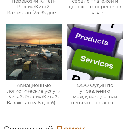
перевозки Китай-
сервис платежей и
Россия/Китай-
денежных переводов
Казахстан (25-35 дней)
– заказ
— ООО Оудин по
международной цепи
управлению
поставок
международными
цепями поставок
Авиационные
ООО Оудин по
логистические услуги
управлению
Китай-Россия/Китай-
международными
Казахстан (5-8 дней) —
цепями поставок —
ООО Оудин по
ваш проводник в
управлению
мире китайско-
международными
российских закупок
цепями поставок