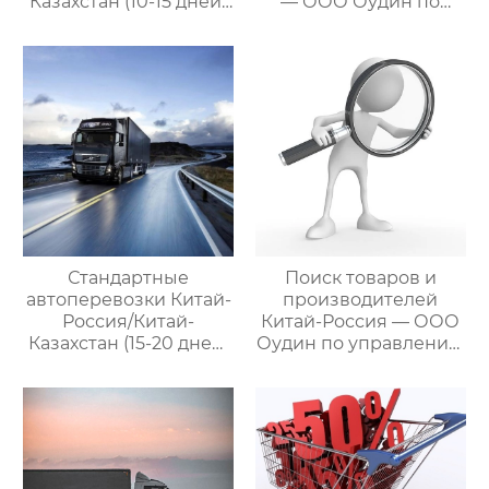
Казахстан (10-15 дней)
— ООО Оудин по
— ООО Оудин по
управлению
управлению
международными
международными
цепями поставок
цепями поставок
Стандартные
Поиск товаров и
автоперевозки Китай-
производителей
Россия/Китай-
Китай-Россия — ООО
Казахстан (15-20 дней)
Оудин по управлению
— ООО Оудин по
международными
управлению
цепями поставок
международными
цепями поставок