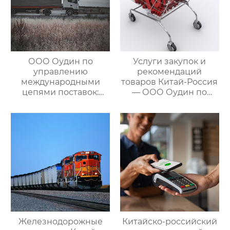
ООО Оудин по
Услуги закупок и
управлению
рекомендаций
международными
товаров Китай-Россия
цепями поставок:
— ООО Оудин по
Эксперт в сфере
управлению
трансграничной
международными
логистики Китай-
цепями поставок
Россия/Китай-
Казахстан,
предлагающий
множество
эффективных
способов доставки
для удовлетворения
различных
потребностей
Железнодорожные
Китайско-российский
клиентов