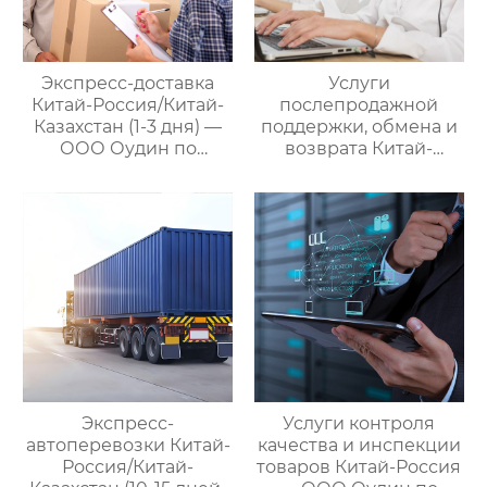
Экспресс-доставка
Услуги
Китай-Россия/Китай-
послепродажной
Казахстан (1-3 дня) —
поддержки, обмена и
ООО Оудин по
возврата Китай-
управлению
Россия — ООО Оудин
международными
по управлению
цепями поставок
международными
цепями поставок
Экспресс-
Услуги контроля
автоперевозки Китай-
качества и инспекции
Россия/Китай-
товаров Китай-Россия