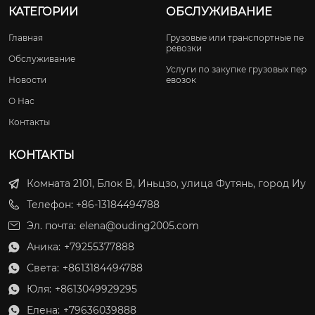
КАТЕГОРИИ
ОБСЛУЖИВАНИЕ
Главная
Грузовые или транспортные пе
ревозки
Обслуживание
Услуги по закупке грузовых пер
Новости
евозок
О Нас
Контакты
КОНТАКТЫ
Комната 2101, Блок B, Иньцзо, улица Футянь, город Иу
Телефон: +86-13184494788
Эл. почта:
elena@ouding2005.com
Аника:
+79255377888

Света:
+8613184494788

Юля:
+8613049929295

Елена:
+79636039888
