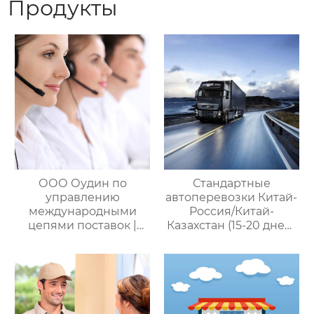
Продукты
ООО Оудин по
Стандартные
управлению
автоперевозки Китай-
международными
Россия/Китай-
цепями поставок |
Казахстан (15-20 дней)
Дополнительные
— ООО Оудин по
услуги для полного
управлению
цикла
международными
посреднических
цепями поставок
закупок Китай-Россия