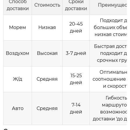
Способ
Сроки
Стоимость
Преимущест
доставки
доставки
Подходит д
20-45
Морем
Низкая
больших объе
дней
низкая стоимо
Быстрая доста
Воздухом
Высокая
3-7 дней
подходит дл
срочных гру
Оптимальн
15-25
Ж/д
Средняя
соотношение 
дней
и скорости
Гибкость
7-14
маршрутов
Авто
Средняя
дней
возможност
доставки 'до дв