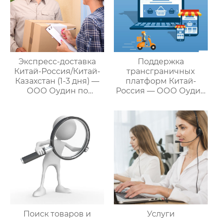
Экспресс-доставка
Поддержка
Китай-Россия/Китай-
трансграничных
Казахстан (1-3 дня) —
платформ Китай-
ООО Оудин по
Россия — ООО Оудин
управлению
по управлению
международными
международными
цепями поставок
цепями поставок
Поиск товаров и
Услуги