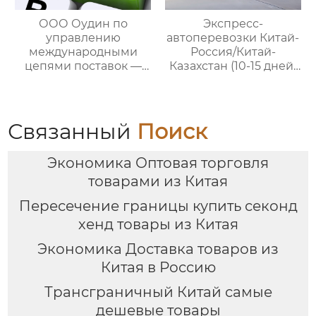
ООО Оудин по
Экспресс-
управлению
автоперевозки Китай-
международными
Россия/Китай-
цепями поставок —
Казахстан (10-15 дней)
ваш проводник в
— ООО Оудин по
мире китайско-
управлению
российских закупок
международными
цепями поставок
Связанный
Поиск
Экономика Оптовая торговля
товарами из Китая
Пересечение границы купить секонд
хенд товары из Китая
Экономика Доставка товаров из
Китая в Россию
Трансграничный Китай самые
дешевые товары