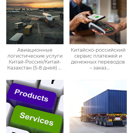
Казахстан,
предлагающий
множество
эффективных
способов доставки
для удовлетворения
различных
потребностей
Авиационные
Китайско-российский
клиентов
логистические услуги
сервис платежей и
Китай-Россия/Китай-
денежных переводов
Казахстан (5-8 дней) —
– заказ
ООО Оудин по
международной цепи
управлению
поставок
международными
цепями поставок