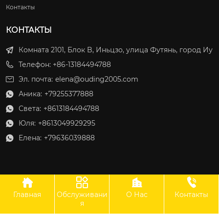
Контакты
КОНТАКТЫ
Комната 2101, Блок B, Иньцзо, улица Футянь, город Иу
Телефон: +86-13184494788
Эл. почта:
elena@ouding2005.com
Аника:
+79255377888

Света:
+8613184494788

Юля:
+8613049929295

Елена:
+79636039888





Главная
Обслуживани
О Нас
Контакты
ООО Оудин по управлению международными цепями поставок
я