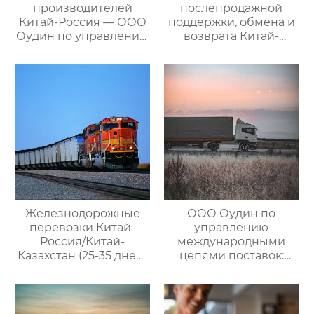
производителей
послепродажной
Китай-Россия — ООО
поддержки, обмена и
Оудин по управлению
возврата Китай-
международными
Россия — ООО Оудин
цепями поставок
по управлению
международными
цепями поставок
Железнодорожные
ООО Оудин по
перевозки Китай-
управлению
Россия/Китай-
международными
Казахстан (25-35 дней)
цепями поставок:
— ООО Оудин по
Эксперт в сфере
управлению
трансграничной
международными
логистики Китай-
цепями поставок
Россия/Китай-