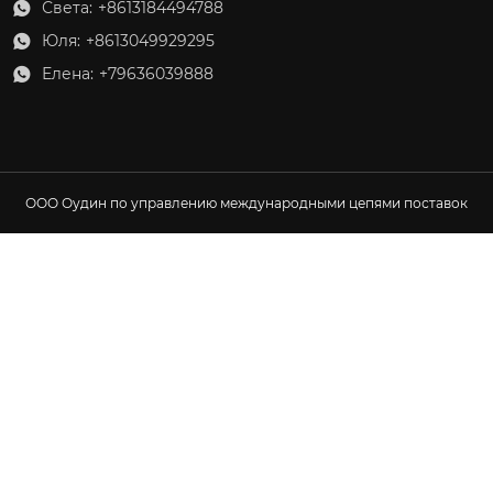
Света:
+8613184494788

Юля:
+8613049929295

Елена:
+79636039888

ООО Оудин по управлению международными цепями поставок