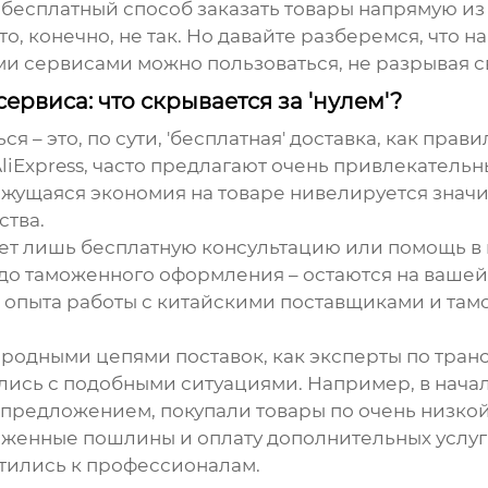
 бесплатный способ заказать товары напрямую из
о, конечно, не так. Но давайте разберемся, что 
ми сервисами можно пользоваться, не разрывая с
рвиса: что скрывается за 'нулем'?
я – это, по сути, 'бесплатная' доставка, как пра
liExpress, часто предлагают очень привлекатель
кажущаяся экономия на товаре нивелируется знач
ства.
ет лишь бесплатную консультацию или помощь в в
 до таможенного оформления – остаются на вашей 
е опыта работы с китайскими поставщиками и та
одными цепями поставок, как эксперты по тран
ались с подобными ситуациями. Например, в нача
м' предложением, покупали товары по очень низкой
женные пошлины и оплату дополнительных услуг –
атились к профессионалам.