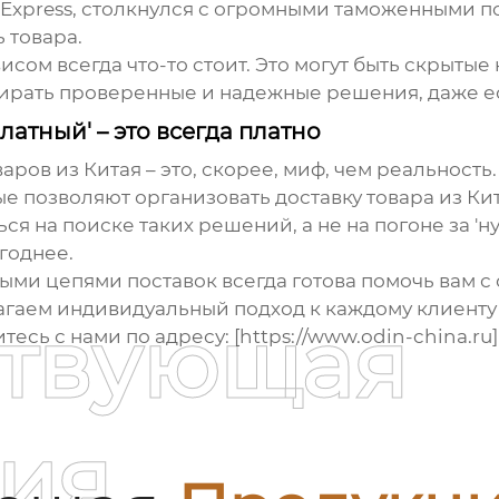
AliExpress, столкнулся с огромными таможенными
 товара.
висом всегда что-то стоит. Это могут быть скрыт
ирать проверенные и надежные решения, даже е
латный' – это всегда платно
аров из Китая
– это, скорее, миф, чем реальност
 позволяют организовать доставку товара из Кит
 на поиске таких решений, а не на погоне за 'ну
годнее.
и цепями поставок всегда готова помочь вам с
агаем индивидуальный подход к каждому клиенту
ствующая
есь с нами по адресу: [https://www.odin-china.ru]
ия