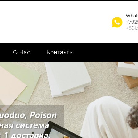
What

+792
+861
О Нас
Контакты