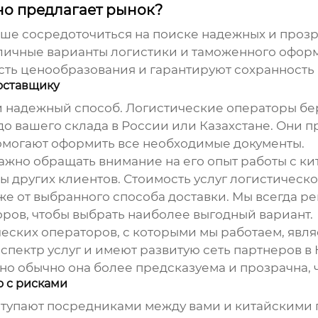
но предлагает рынок?
учше сосредоточиться на поиске надежных и проз
ичные варианты логистики и таможенного оформл
ть ценообразования и гарантируют сохранность 
оставщику
 надежный способ. Логистические операторы беру
 до вашего склада в России или Казахстане. Они
помогают оформить все необходимые документы.
ажно обращать внимание на его опыт работы с к
 других клиентов. Стоимость услуг логистическ
акже от выбранного способа доставки. Мы всегда
ров, чтобы выбрать наиболее выгодный вариант.
еских операторов, с которыми мы работаем, явля
пектр услуг и имеют развитую сеть партнеров в 
 но обычно она более предсказуема и прозрачна, ч
о с рисками
ступают посредниками между вами и китайскими