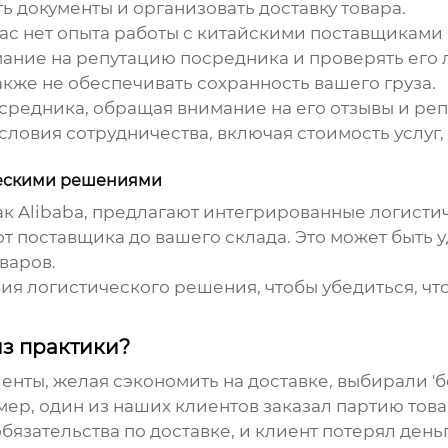
ь документы и организовать доставку товара.
вас нет опыта работы с китайскими поставщиками 
мание на репутацию посредника и проверять его
также не обеспечивать сохранность вашего груза.
редника, обращая внимание на его отзывы и ре
словия сотрудничества, включая стоимость услуг,
ческими решениями
ак Alibaba, предлагают интегрированные логист
от поставщика до вашего склада. Это может быть 
варов.
вия логистического решения, чтобы убедиться, чт
из практики?
енты, желая сэкономить на доставке, выбирали 'б
мер, один из наших клиентов заказал партию тов
язательства по доставке, и клиент потерял деньги