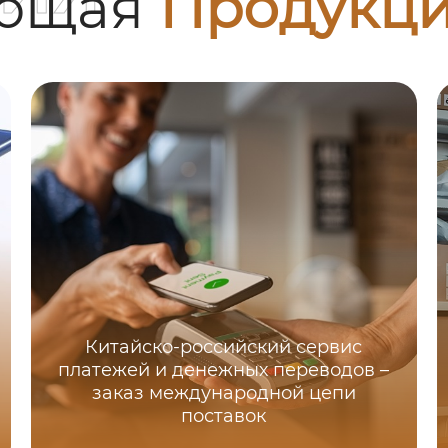
ующая
Продукц
Китайско-российский сервис
платежей и денежных переводов –
заказ международной цепи
поставок