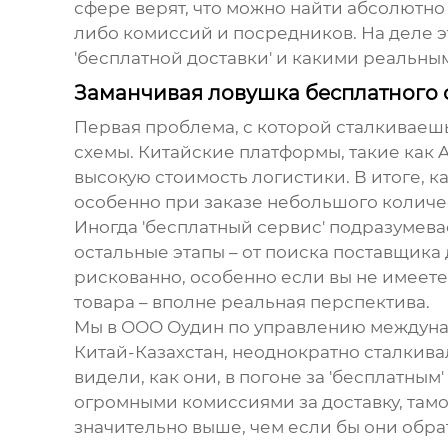
сфере верят, что можно найти абсолютно
либо комиссий и посредников. На деле эт
'бесплатной доставки' и какими реальны
Заманчивая ловушка бесплатного се
Первая проблема, с которой сталкиваешьс
схемы. Китайские платформы, такие как A
высокую стоимость логистики. В итоге, 
особенно при заказе небольшого количе
Иногда 'бесплатный сервис' подразумева
остальные этапы – от поиска поставщика
рискованно, особенно если вы не имеет
товара – вполне реальная перспектива.
Мы в ООО Оудин по управлению междунар
Китай-Казахстан, неоднократно сталкив
видели, как они, в погоне за 'бесплатны
огромными комиссиями за доставку, тамо
значительно выше, чем если бы они обр