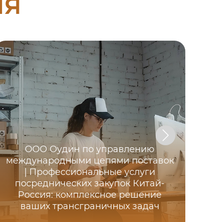
ия
ООО Оудин по управлению
международными цепями поставок
| Профессиональные услуги
посреднических закупок Китай-
инс
Россия: комплексное решение
ваших трансграничных задач
ме