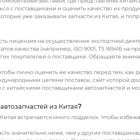
мобильные выставки, где представлены китайск
ся с поставщиками и оценить качество их проду
оторые уже заказывали запчасти из Китая, и поп
есть лицензия на осуществление экспортной деят
ов качества (например, ISO 9001, TS 16949) на п
их покупателей о поставщике. Обращайте вниман
обы лично оценить ее качество перед тем, как д
дународными цепями поставок, сайт которой дос
ты с китайскими поставщиками
автозапчастей
и мо
е
автозапчастей из Китая
?
 Китая
встречается много подделок. Чтобы избежа
асть значительно ниже, чем у других поставщиков