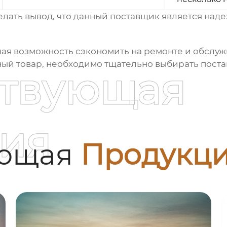
лать вывод, что данный поставщик является над
ная возможность сэкономить на ремонте и обслуж
ный товар, необходимо тщательно выбирать поста
ствующая
ия
ующая
Продукц