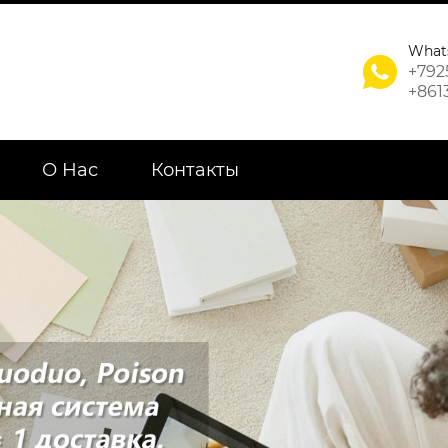
What

+792
+861
О Нас
Контакты