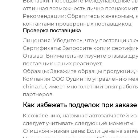
Выставки:
Посещайте международные авто
отличная возможность лично познакомить
Рекомендации:
Обратитесь к знакомым, к
контактами проверенных поставщиков.
Проверка поставщика
Лицензия:
Убедитесь, что у поставщика 
Сертификаты:
Запросите копии сертификат
Отзывы:
Внимательно изучите отзывы друг
поставщик на них реагирует.
Образцы:
Закажите образцы продукции, чт
Компания ООО Оудин по управлению меж
china.ru/
, имеет многолетний опыт рабо
партнеров.
Как избежать подделок при заказ
К сожалению, на рынке
автозапчастей из
следует учитывать следующие моменты:
Слишком низкая цена:
Если цена на запч