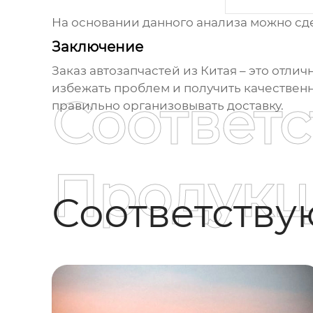
На основании данного анализа можно сде
Заключение
Заказ
автозапчастей из Китая
– это отлич
избежать проблем и получить качествен
Соответ
правильно организовывать доставку.
Продукц
Соответств