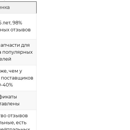
енка
5 лет, 98%
ных отзывов
запчасти для
а популярных
елей
же, чем у
 поставщиков
0-40%
фикаты
тавлены
во отзывов
ьные, есть
нейтральных