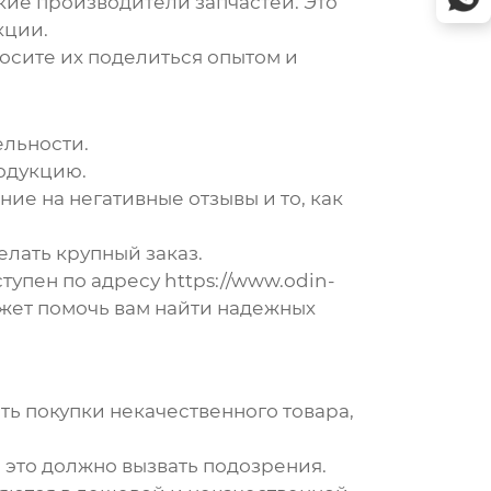
ие производители запчастей. Это
кции.
росите их поделиться опытом и
ельности.
родукцию.
ие на негативные отзывы и то, как
елать крупный заказ.
тупен по адресу
https://www.odin-
жет помочь вам найти надежных
ть покупки некачественного товара,
, это должно вызвать подозрения.