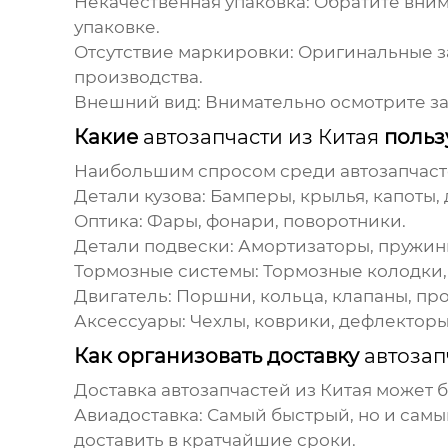
Некачественная упаковка:
Обратите внима
упаковке.
Отсутствие маркировки:
Оригинальные за
производства.
Внешний вид:
Внимательно осмотрите зап
Какие
автозапчасти из Китая
польз
Наибольшим спросом среди
автозапчаст
Детали кузова:
Бамперы, крылья, капоты, 
Оптика:
Фары, фонари, поворотники.
Детали подвески:
Амортизаторы, пружины
Тормозные системы:
Тормозные колодки, 
Двигатель:
Поршни, кольца, клапаны, пр
Аксессуары:
Чехлы, коврики, дефлекторы
Как организовать доставку
автозап
Доставка
автозапчастей из Китая
может б
Авиадоставка:
Самый быстрый, но и самы
доставить в кратчайшие сроки.